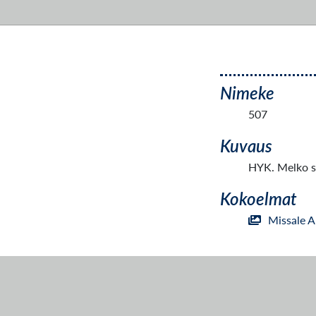
Nimeke
507
Kuvaus
HYK. Melko sii
Kokoelmat
Missale 