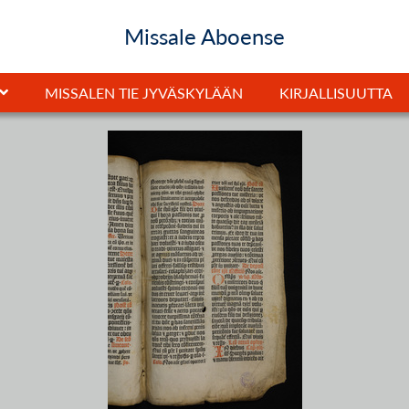
Missale Aboense
MISSALEN TIE JYVÄSKYLÄÄN
KIRJALLISUUTTA