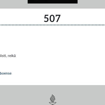
507
sti, reikä
Aboense