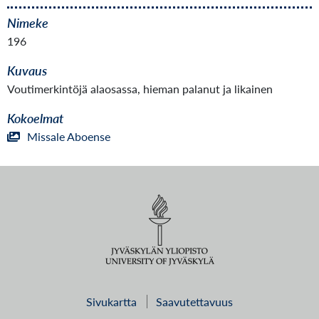
Nimeke
196
Kuvaus
Voutimerkintöjä alaosassa, hieman palanut ja likainen
Kokoelmat
Missale Aboense
Sivukartta
Saavutettavuus